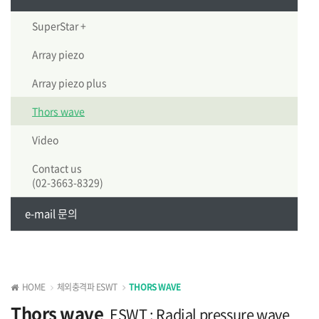
SuperStar +
Array piezo
Array piezo plus
Thors wave
Video
Contact us
(02-3663-8329)
e-mail 문의
HOME
체외충격파 ESWT
THORS WAVE
Thors wave
ESWT : Radial pressure wave