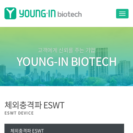
T
o
g
g
l
e
고객에게 신뢰를 주는 기업
n
YOUNG-IN BIOTECH
a
v
i
g
a
t
i
o
체외충격파 ESWT
n
ESWT DEVICE
체외충격파 ESWT