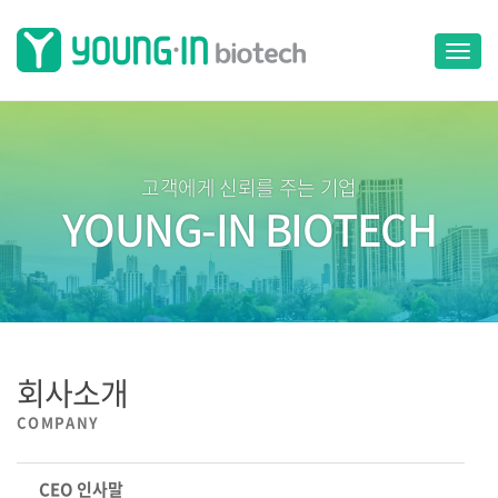
T
o
g
g
l
e
고객에게 신뢰를 주는 기업
n
YOUNG-IN BIOTECH
a
v
i
g
a
t
i
o
회사소개
n
COMPANY
CEO 인사말