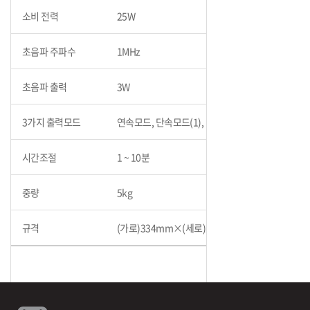
소비 전력
25W
초음파 주파수
1MHz
초음파 출력
3W
3가지 출력모드
연속모드, 단속모드(1), 단속모드(2)
시간조절
1 ~ 10분
중량
5kg
규격
(가로)334mm×(세로)219mm×(높이)112mm